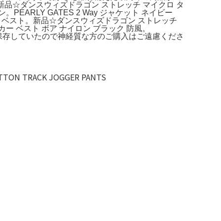
ございません。。新品☆ダンスウィズドラゴン ストレッチ マイクロ タ
EARLY GATES 2 Way ジャケット ネイビー
ン付きベスト。新品☆ダンスウィズドラゴン ストレッチ
ー ベスト ボア ナイロン ブラック 防風。
て保存していたので神経質な方のご購入はご遠慮くださ