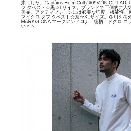
来ました。Captains Helm Golf / #09×2 I
フ タベスト☆黒☆Lサイズ。ブランドで圧倒的に人気のSE
美品。アクティブシーンには必要な強度、機能性、撥水性
マイクロ タフ タベスト☆茶☆XLサイズ。冬用を考え
MARK&LONA マークアンドロナ 総柄 ドク
い＾＾