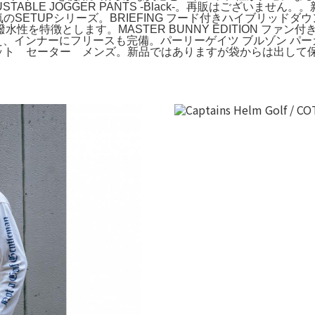
N OUT ADJUSTABLE JOGGER PANTS -Black-。再販は
TUPシリーズ。BRIEFING フード付きハイブリッドダウン。P
を特徴とします。MASTER BUNNY EDITION ファ
、インナーにフリースも完備。パーリーゲイツ ブルゾン パーカ
ロ ニット セーター メンズ。新品ではありますが袋からは出し