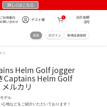
詳しくは
こちら
合計金額
ご利用案内
0
ゲスト様
0円
お問い合わせ
変更
ログイン
新規会員登録
メルカリ
s Helm Golf jogger
aptains Helm Golf
s - メルカリ
定モデル
の使い心地などをご紹介いただいております！