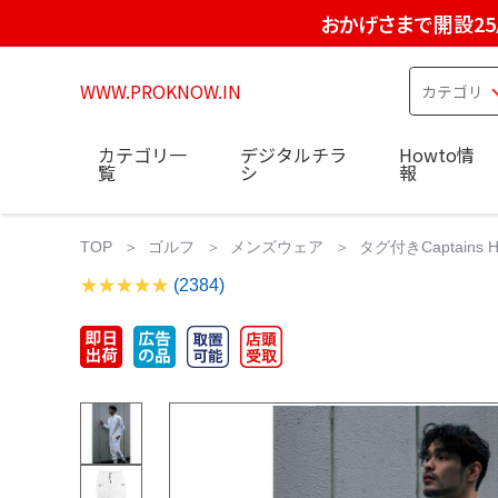
おかげさまで開設2
WWW.PROKNOW.IN
カテゴリ一
デジタルチラ
Howto情
覧
シ
報
TOP
ゴルフ
メンズウェア
タグ付きCaptains Hel
(2384)