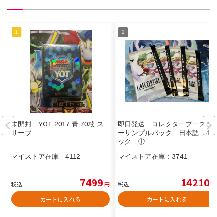
未開封 YOT 2017 青 70枚 ス
即日発送 コレクターブースタ
リーブ
ーサンプルパック 日本語 4パ
ック ①
マイストア在庫：
4112
マイストア在庫：
3741
7499
14210
税込
円
税込
円
カートに入れる
カートに入れる