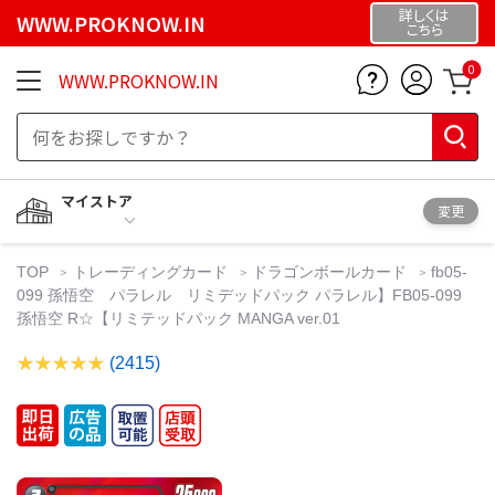
詳しくは
WWW.PROKNOW.IN
こちら
0
WWW.PROKNOW.IN
マイストア
変更
TOP
トレーディングカード
ドラゴンボールカード
fb05-
099 孫悟空 パラレル リミデッドパック パラレル】FB05-099
孫悟空 R☆【リミテッドパック MANGA ver.01
(2415)