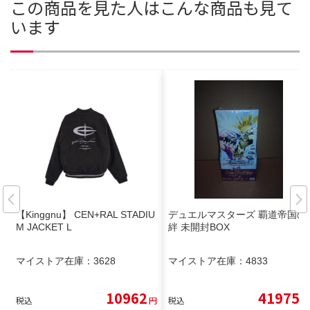
この商品を見た人はこんな商品も見て
います
【Kinggnu】 CEN+RAL STADIU
デュエルマスターズ 覇道帝国の
M JACKET L
絆 未開封BOX
マイストア在庫：
3628
マイストア在庫：
4833
10962
41975
税込
円
税込
円